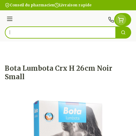
Aller au contenu
Conseil du pharmacien
Livraison rapide
Menu
Cherc
Rechercher
Bota Lumbota Crx H 26cm Noir
Small