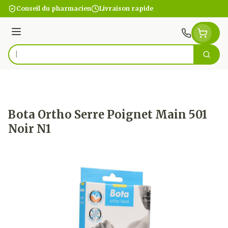
Aller au contenu
Conseil du pharmacien
Livraison rapide
Menu
Cherc
Rechercher
Bota Ortho Serre Poignet Main 501
Noir N1