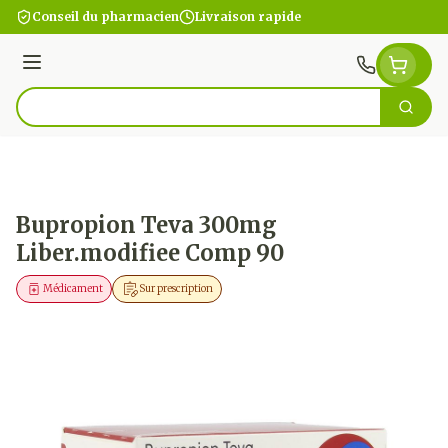
Aller au contenu
Conseil du pharmacien
Livraison rapide
Menu
Cherc
Rechercher
Bupropion Teva 300mg
Liber.modifiee Comp 90
Médicament
Sur prescription