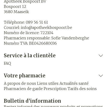
Apotheek Bospoort BV
Bospoort 12
3680
Maaseik
Téléphone:
089 56 51 61
Courriel:
info@
apotheekbospoort.be
Numéro de licence:
722104
Pharmacien responsable:
Sofie Vandenberghe
Numéro TVA:
BE0426680036
Service à la clientèle
FAQ
Votre pharmacie
A propos de nous
Liens utiles
Actualités santé
Pharmacien de garde
Prescription
Tarifs des soins
Bulletin d’information
Restez informé des nouveaux produits et promotions