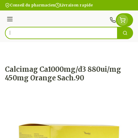
Aller au contenu
Conseil du pharmacien
Livraison rapide
Menu
Cherc
Rechercher
Calcimag Ca1000mg/d3 880ui/mg
450mg Orange Sach.90