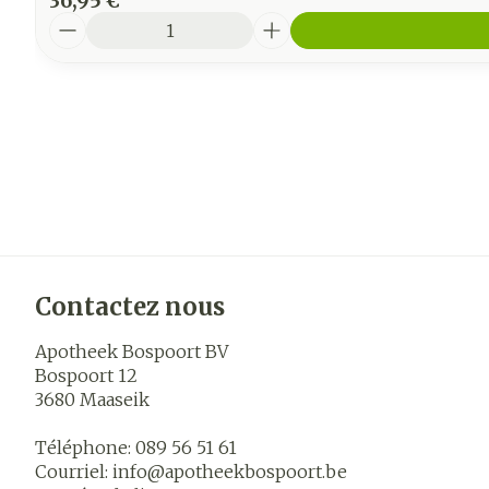
36,95 €
Quantité
Contactez nous
Apotheek Bospoort BV
Bospoort 12
3680
Maaseik
Téléphone:
089 56 51 61
Courriel:
info@
apotheekbospoort.be