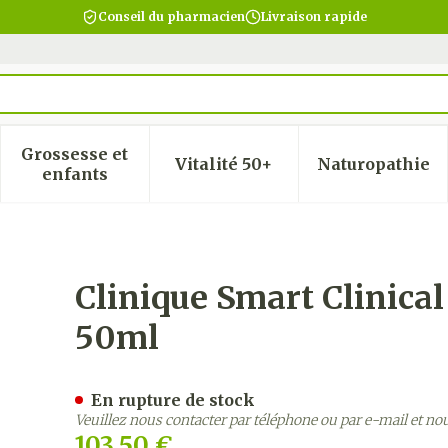
Conseil du pharmacien
Livraison rapide
Grossesse et
Vitalité 50+
Naturopathie
 la catégorie Beauté, soins et hygiène
 le sous-menu pour la catégorie Régime, alimentatio
Afficher le sous-menu pour la catégorie Gro
Afficher le sous-menu pour
Afficher
enfants
ep.lift.face&neck Cr 50ml
Clinique Smart Clinical
50ml
En rupture de stock
Veuillez nous contacter par téléphone ou par e-mail et no
103,50 €