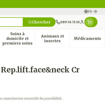
FR
Passe
Langues
Chercher
089 56 51 61
Menu client
Soins à
Animaux et
domicile et
Médicaments
n & vitamines
ssesse et enfants
 la catégorie Vitalité 50+
 le sous-menu pour la catégorie Naturopathie
Afficher le sous-menu pour la catégorie Soi
Afficher le sous-menu pou
Afficher
insectes
premiers soins
 Rep.lift.face&neck Cr
us examinerons ensemble les possibilités.