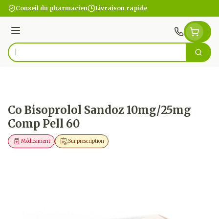
Aller au contenu
Conseil du pharmacien
Livraison rapide
Menu
Cherc
Rechercher
Co Bisoprolol Sandoz 10mg/25mg
Comp Pell 60
Médicament
Sur prescription