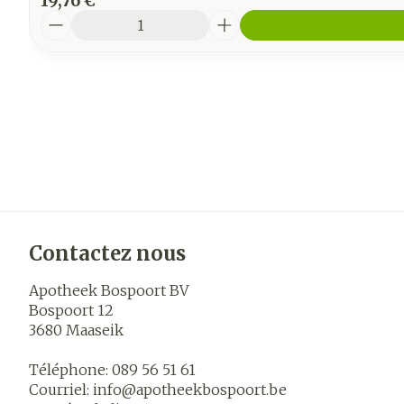
19,76 €
Quantité
Contactez nous
Apotheek Bospoort BV
Bospoort 12
3680
Maaseik
Téléphone:
089 56 51 61
Courriel:
info@
apotheekbospoort.be