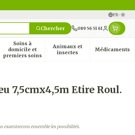
FR
Passe
Langues
Chercher
089 56 51 61
Menu client
Soins à
Animaux et
domicile et
Médicaments
n & vitamines
ssesse et enfants
 la catégorie Vitalité 50+
 le sous-menu pour la catégorie Naturopathie
Afficher le sous-menu pour la catégorie Soi
Afficher le sous-menu pou
Afficher
insectes
premiers soins
eu 7,5cmx4,5m Etire Roul.
us examinerons ensemble les possibilités.