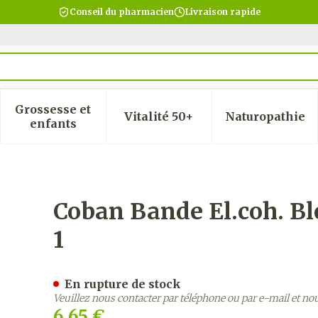
Conseil du pharmacien
Livraison rapide
Grossesse et
Vitalité 50+
Naturopathie
 la catégorie Beauté, soins et hygiène
 le sous-menu pour la catégorie Régime, alimentatio
Afficher le sous-menu pour la catégorie Gro
Afficher le sous-menu pour
Afficher
enfants
7,5cmx4,5m Etire Roul. 1
Coban Bande El.coh. Bl
1
En rupture de stock
Veuillez nous contacter par téléphone ou par e-mail et no
6,65 €