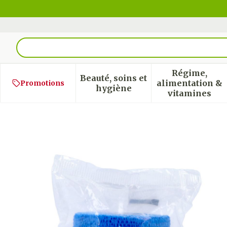
Aller au contenu
Rechercher
Régime,
Beauté, soins et
alimentation &
Promotions
Afficher le sous-menu pour
Afficher
hygiène
vitamines
Coban Bande El.coh. Bleu 