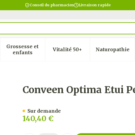
Conseil du pharmacien
Livraison rapide
Grossesse et
Vitalité 50+
Naturopathie
 la catégorie Beauté, soins et hygiène
 le sous-menu pour la catégorie Régime, alimentatio
Afficher le sous-menu pour la catégorie Gro
Afficher le sous-menu pour
Afficher
enfants
. Stand 28mm 30 22028
Conveen Optima Etui P
Sur demande
140,40 €