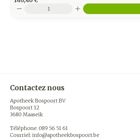
140,40 €
Quantité
Contactez nous
Apotheek Bospoort BV
Bospoort 12
3680
Maaseik
Téléphone:
089 56 51 61
Courriel:
info@
apotheekbospoort.be