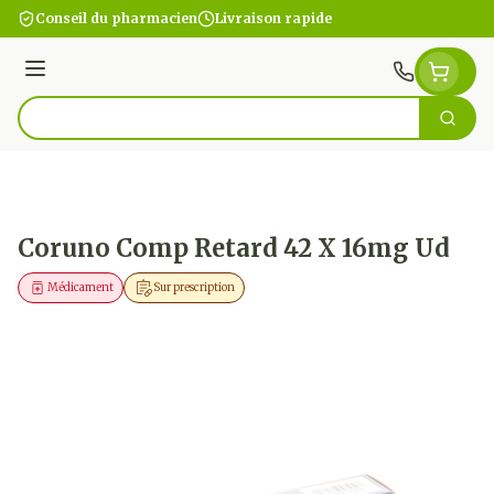
Aller au contenu
Conseil du pharmacien
Livraison rapide
Menu
Cherc
Rechercher
Coruno Comp Retard 42 X 16mg Ud
Médicament
Sur prescription