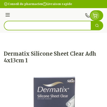
Aller au contenu
Conseil du pharmacien
Livraison rapide
Menu
Cherc
Rechercher
Dermatix Silicone Sheet Clear Adh
4x13cm 1