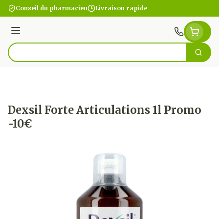
Aller au contenu
Conseil du pharmacien
Livraison rapide
Menu
Cherc
Rechercher
Dexsil Forte Articulations 1l Promo
-10€