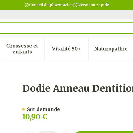
Conseil du pharmacien
Livraison rapide
Grossesse et
Vitalité 50+
Naturopathie
 la catégorie Beauté, soins et hygiène
 le sous-menu pour la catégorie Régime, alimentatio
Afficher le sous-menu pour la catégorie Gro
Afficher le sous-menu pour
Afficher
enfants
Lapin Lagoon
Dodie Anneau Dentitio
Sur demande
10,90 €