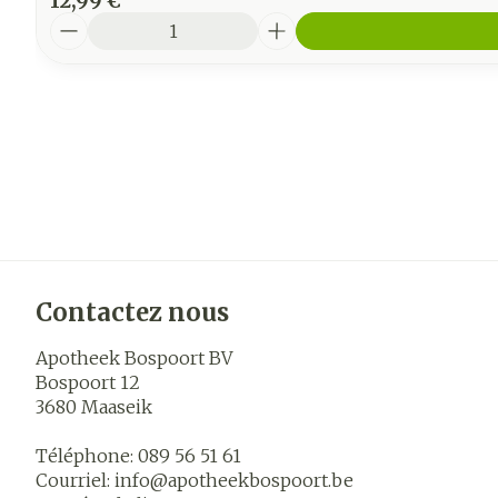
12,99 €
Quantité
Contactez nous
Apotheek Bospoort BV
Bospoort 12
3680
Maaseik
Téléphone:
089 56 51 61
Courriel:
info@
apotheekbospoort.be