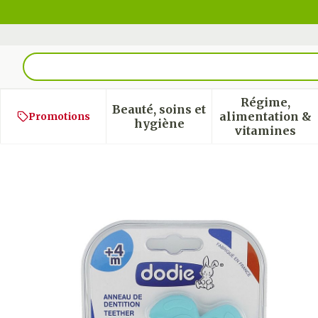
Aller au contenu
Rechercher
Régime,
Beauté, soins et
alimentation &
Promotions
Afficher le sous-menu pour
Afficher
hygiène
vitamines
Dodie Anneau Dentition 