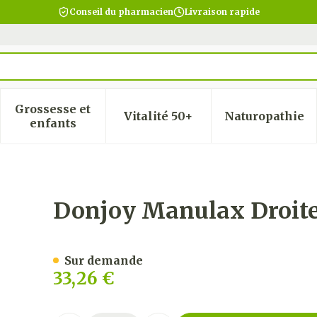
Conseil du pharmacien
Livraison rapide
Grossesse et
Vitalité 50+
Naturopathie
 la catégorie Beauté, soins et hygiène
 le sous-menu pour la catégorie Régime, alimentatio
Afficher le sous-menu pour la catégorie Gro
Afficher le sous-menu pour
Afficher
enfants
s T1
Donjoy Manulax Droite
Sur demande
33,26 €