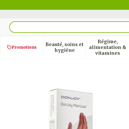
Aller au contenu
Rechercher
Régime,
Beauté, soins et
alimentation &
Promotions
Afficher le sous-menu pour
Afficher
hygiène
vitamines
Donjoy Manulax Droite X