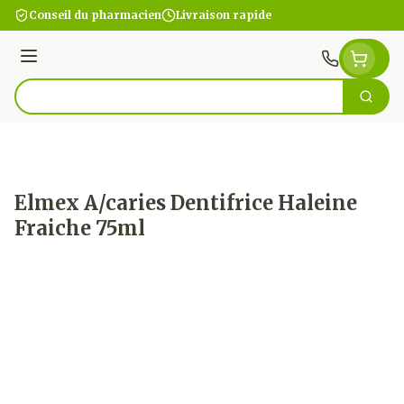
Aller au contenu
Conseil du pharmacien
Livraison rapide
Menu
Cherc
Rechercher
Elmex A/caries Dentifrice Haleine
Fraiche 75ml