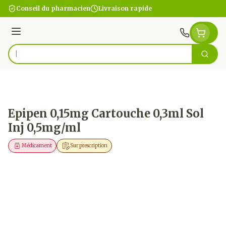
Aller au contenu
Conseil du pharmacien
Livraison rapide
Menu
Cherc
Rechercher
Epipen 0,15mg Cartouche 0,3ml Sol
Inj 0,5mg/ml
Médicament
Sur prescription