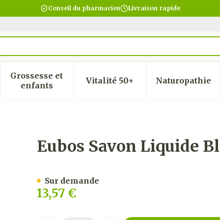
Conseil du pharmacien
Livraison rapide
Grossesse et
Vitalité 50+
Naturopathie
 la catégorie Beauté, soins et hygiène
 le sous-menu pour la catégorie Régime, alimentatio
Afficher le sous-menu pour la catégorie Gro
Afficher le sous-menu pour
Afficher
enfants
 N/parf 400ml
Eubos Savon Liquide B
Sur demande
13,57 €