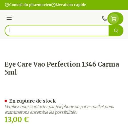
Aller au contenu
Conseil du pharmacien
Livraison rapide
Menu
Cherc
Rechercher
Eye Care Vao Perfection 1346 Carma
5ml
Eye Care Vao Perfection 1
En rupture de stock
Veuillez nous contacter par téléphone ou par e-mail et nous
examinerons ensemble les possibilités.
13,00 €