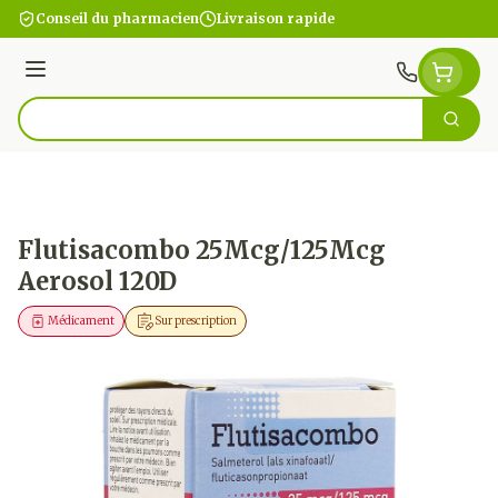
Aller au contenu
Conseil du pharmacien
Livraison rapide
Menu
Cherc
Rechercher
Flutisacombo 25Mcg/125Mcg
Aerosol 120D
Médicament
Sur prescription