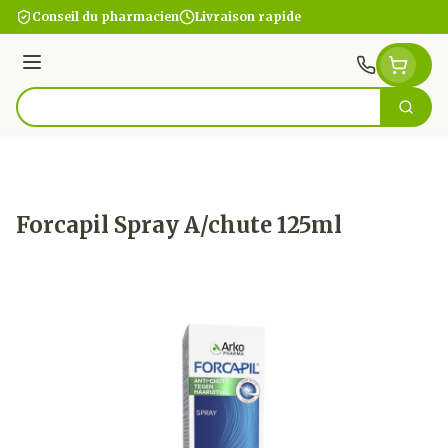
Aller au contenu
Conseil du pharmacien
Livraison rapide
Menu
Cherc
Rechercher
Forcapil Spray A/chute 125ml