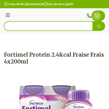
Aller au contenu
Conseil du pharmacien
Livraison rapide
Menu
Cherc
Rechercher
Fortimel Protein 2.4kcal Fraise Frais
4x200ml