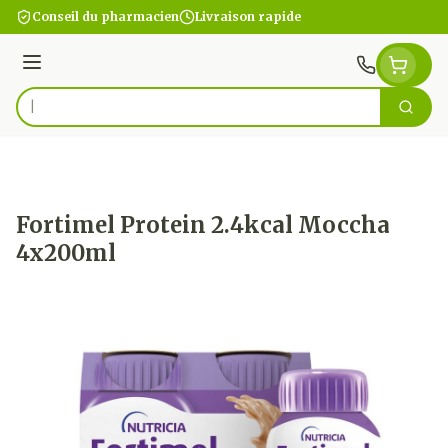
Aller au contenu
Conseil du pharmacien
Livraison rapide
Menu
Cherc
Rechercher
Fortimel Protein 2.4kcal Moccha
4x200ml