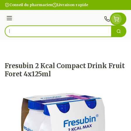
Aller au contenu
Conseil du pharmacien
Livraison rapide
Menu
Cherc
Rechercher
Fresubin 2 Kcal Compact Drink Fruit
Foret 4x125ml