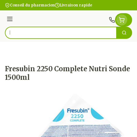
Aller au contenu
Conseil du pharmacien
Livraison rapide
Menu
Cherc
Rechercher
Fresubin 2250 Complete Nutri Sonde
1500ml