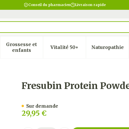
Conseil du pharmacien
Livraison rapide
Grossesse et
Vitalité 50+
Naturopathie
 la catégorie Beauté, soins et hygiène
 le sous-menu pour la catégorie Régime, alimentatio
Afficher le sous-menu pour la catégorie Gro
Afficher le sous-menu pour
Afficher
enfants
300g
Fresubin Protein Powd
Sur demande
29,95 €