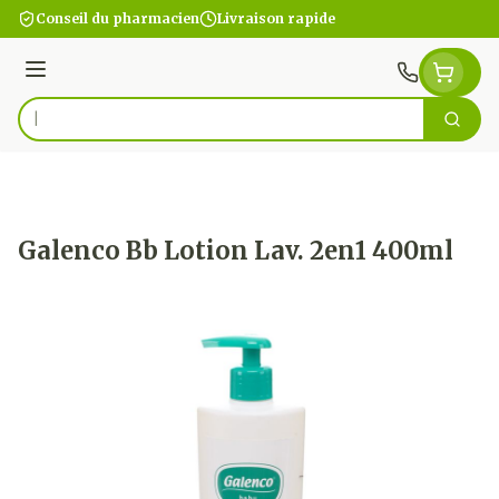
Aller au contenu
Conseil du pharmacien
Livraison rapide
Menu
Cherc
Rechercher
Galenco Bb Lotion Lav. 2en1 400ml