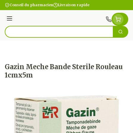
Aller au contenu
Conseil du pharmacien
Livraison rapide
Menu
Cherc
Rechercher
Gazin Meche Bande Sterile Rouleau
1cmx5m