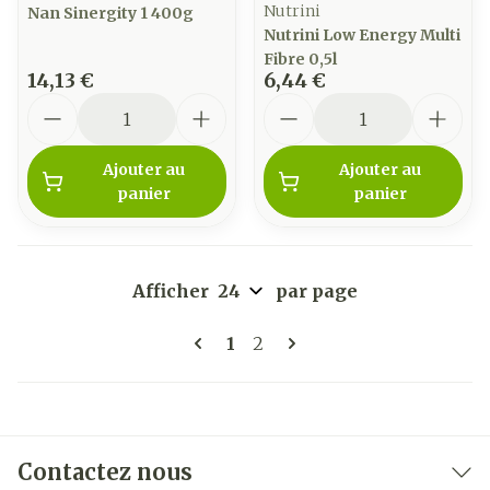
Nutrini
Nan Sinergity 1 400g
Nutrini Low Energy Multi
Fibre 0,5l
14,13 €
6,44 €
Quantité
Quantité
Ajouter au
Ajouter au
panier
panier
Afficher
par page
Pages
Vous lisez actuellement la 
Page
1
2
Contactez nous