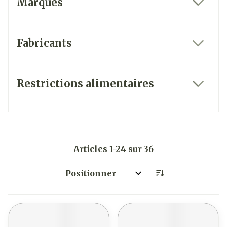
Marques
filter
Fabricants
filter
Restrictions alimentaires
filter
Articles
1
-
24
sur
36
Trier par: