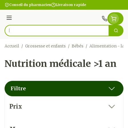
Aller au contenu
Conseil du pharmacien
Livraison rapide
Menu
Cherc
Rechercher
Accueil
/
Grossesse et enfants
/
Bébés
/
Alimentation - lait
Nutrition médicale >1 an
Filtre
Passer à la liste des produits
Prix
filter