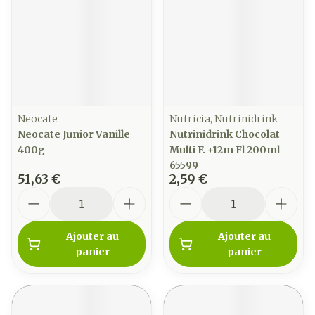
Neocate
Nutricia, Nutrinidrink
Neocate Junior Vanille
Nutrinidrink Chocolat
400g
Multi F. +12m Fl 200ml
65599
51,63 €
2,59 €
Quantité
Quantité
Ajouter au
Ajouter au
panier
panier