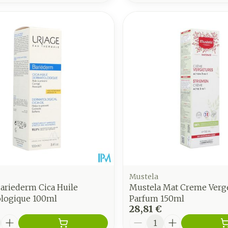
Mustela
ariederm Cica Huile
Mustela Mat Creme Verg
logique 100ml
Parfum 150ml
28,81 €
é
Quantité