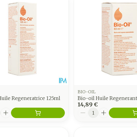
BIO-OIL
Huile Regeneratrice 125ml
Bio-oil Huile Regeneran
€
14,89 €
é
Quantité