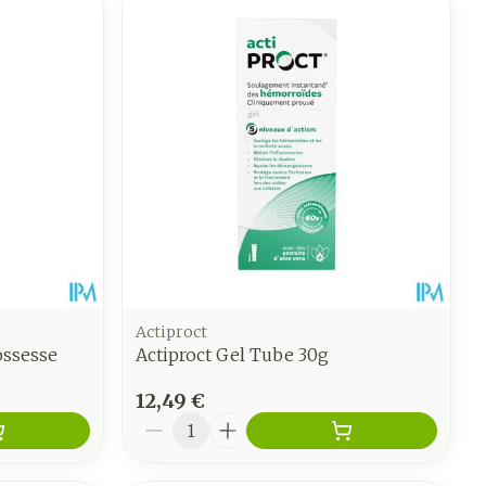
Actiproct
ossesse
Actiproct Gel Tube 30g
12,49 €
Quantité