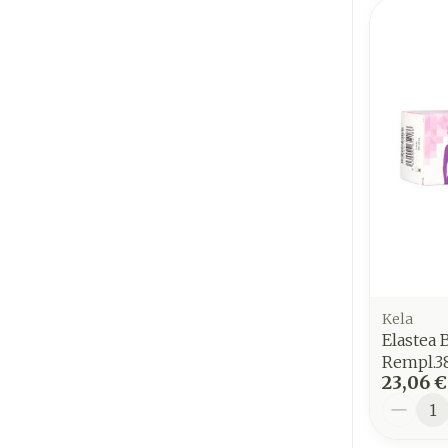
Kela
Elastea
Rempl.3
23,06 €
Quantit