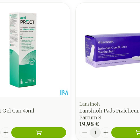
Lansinoh
t Gel Can 45ml
Lansinoh Pads Fraicheur
Partum 8
19,98 €
é
Quantité