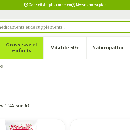
Conseil du pharmacien
Livraison rapide
mé
Grossesse et
Vitalité 50+
Naturopathie
 la catégorie Beauté, soins et hygiène
 le sous-menu pour la catégorie Régime, alimentatio
Afficher le sous-menu pour la catégorie Gro
Afficher le sous-menu pour
Afficher
enfants
ps
es
1
-
24
sur
63