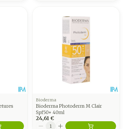
Bioderma
etures
Bioderma Photoderm M Clair
Spf50+ 40ml
24,61 €
Quantité