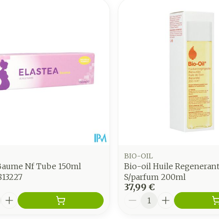
BIO-OIL
 Baume Nf Tube 150ml
Bio-oil Huile Regenerant
813227
S/parfum 200ml
37,99 €
é
Quantité