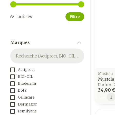
Utilisez les touches fléchées gauche et droite pour a
63 articles
Filtre
Marques
filter
Actiproct
Mustela
BIO-OIL
Mustela
Bioderma
Parfum 
34,90 
Bota
Quantit
Cellacare
Dermagor
Femilyane