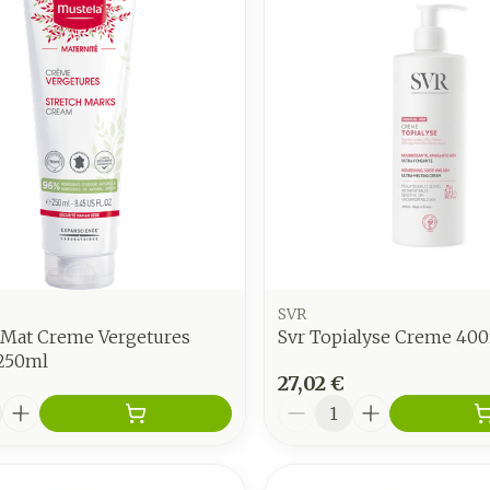
juster les valeurs minimales et maximales du prix.
SVR
 Mat Creme Vergetures
Svr Topialyse Creme 40
250ml
€
27,02 €
é
Quantité