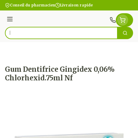
Aller au contenu
Conseil du pharmacien
Livraison rapide
Menu
Cherc
Rechercher
Gum Dentifrice Gingidex 0,06%
Chlorhexid.75ml Nf