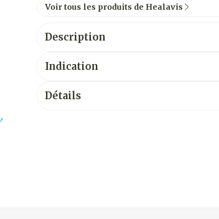
Voir tous les produits de Healavis
Description
Indication
Détails
vigation en carrousel
usel à l'aide de la touche de tabulation. Vous pouvez sauter 