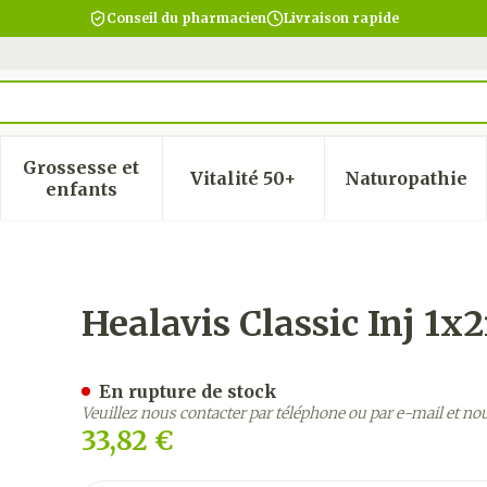
Conseil du pharmacien
Livraison rapide
Grossesse et
Vitalité 50+
Naturopathie
 la catégorie Beauté, soins et hygiène
 le sous-menu pour la catégorie Régime, alimentatio
Afficher le sous-menu pour la catégorie Gro
Afficher le sous-menu pour
Afficher
enfants
Healavis Classic Inj 1x
En rupture de stock
Veuillez nous contacter par téléphone ou par e-mail et no
33,82 €