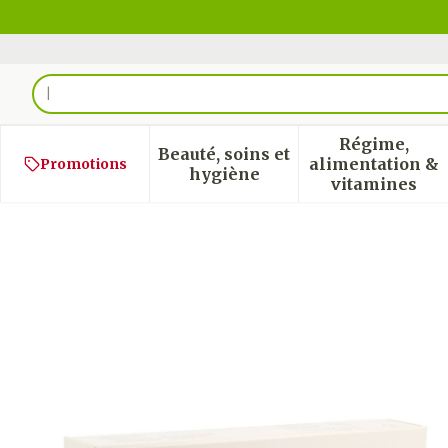
Aller au contenu
Rechercher
Régime,
Beauté, soins et
alimentation &
Promotions
Afficher le sous-menu pour
Afficher
hygiène
vitamines
Healavis Classic Inj 1x2ml