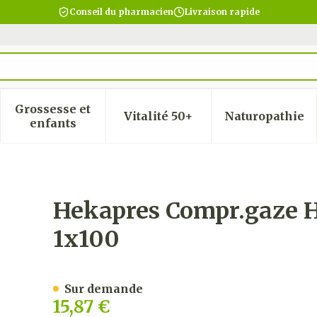
Conseil du pharmacien
Livraison rapide
Grossesse et
Vitalité 50+
Naturopathie
 la catégorie Beauté, soins et hygiène
 le sous-menu pour la catégorie Régime, alimentatio
Afficher le sous-menu pour la catégorie Gro
Afficher le sous-menu pour
Afficher
enfants
oph.ster. 5x5cm 12pl 1x100
Hekapres Compr.gaze H
1x100
Sur demande
15,87 €