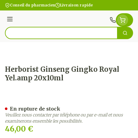
Aller au contenu
Conseil du pharmacien
Livraison rapide
Menu
Cherc
Rechercher
Herborist Ginseng Gingko Royal
Yel.amp 20x10ml
Herborist Ginseng Gingko
En rupture de stock
Veuillez nous contacter par téléphone ou par e-mail et nous
examinerons ensemble les possibilités.
46,00 €