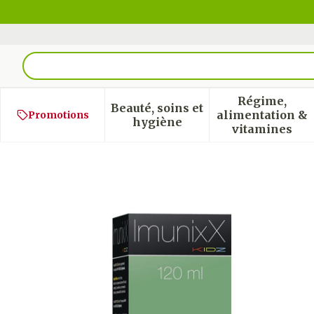
Aller au contenu
Rechercher
Régime,
Beauté, soins et
alimentation &
Promotions
Afficher le sous-menu pour
Afficher
hygiène
vitamines
Imunixx Kidz Sirop 120m