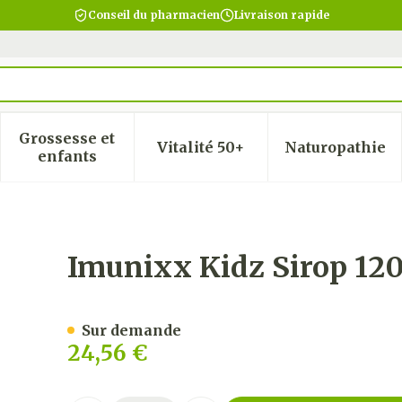
Conseil du pharmacien
Livraison rapide
Grossesse et
Vitalité 50+
Naturopathie
 la catégorie Beauté, soins et hygiène
 le sous-menu pour la catégorie Régime, alimentatio
Afficher le sous-menu pour la catégorie Gro
Afficher le sous-menu pour
Afficher
enfants
l
Imunixx Kidz Sirop 12
Sur demande
24,56 €