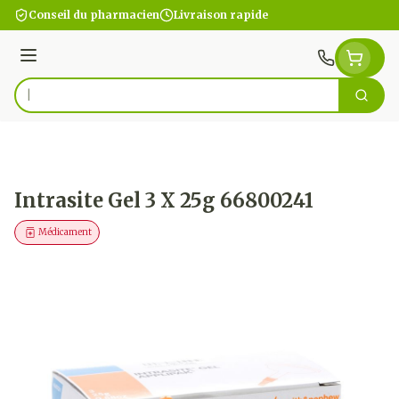
Aller au contenu
Conseil du pharmacien
Livraison rapide
Menu
Cherc
Rechercher
Intrasite Gel 3 X 25g 66800241
Médicament