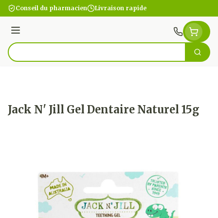
Aller au contenu
Conseil du pharmacien
Livraison rapide
Menu
Cherc
Rechercher
Jack N' Jill Gel Dentaire Naturel 15g