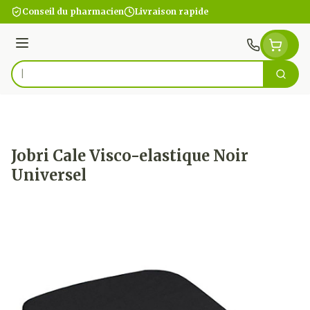
Aller au contenu
Conseil du pharmacien
Livraison rapide
Menu
Cherc
Rechercher
Jobri Cale Visco-elastique Noir
Universel