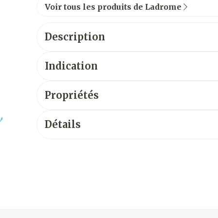
Voir tous les produits de Ladrome
Description
Indication
Propriétés
Détails
vigation en carrousel
usel à l'aide de la touche de tabulation. Vous pouvez sauter 