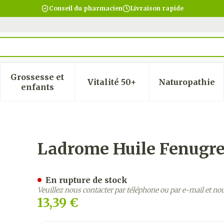
Conseil du pharmacien
Livraison rapide
Grossesse et
Vitalité 50+
Naturopathie
 la catégorie Beauté, soins et hygiène
 le sous-menu pour la catégorie Régime, alimentatio
Afficher le sous-menu pour la catégorie Gro
Afficher le sous-menu pour
Afficher
enfants
100ml
Ladrome Huile Fenugr
En rupture de stock
Veuillez nous contacter par téléphone ou par e-mail et no
13,39 €