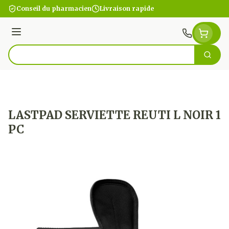
Aller au contenu
Conseil du pharmacien
Livraison rapide
Menu
Cherc
Rechercher
LASTPAD SERVIETTE REUTI L NOIR 1
PC