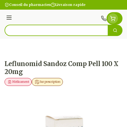
Aller au contenu
Conseil du pharmacien
Livraison rapide
Menu
Cherc
Rechercher
Leflunomid Sandoz Comp Pell 100 X
20mg
Médicament
Sur prescription