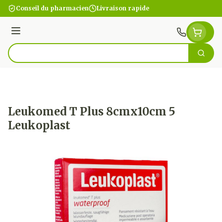
Aller au contenu
Conseil du pharmacien
Livraison rapide
Menu
Cherc
Rechercher
Leukomed T Plus 8cmx10cm 5
Leukoplast