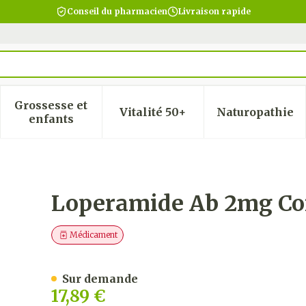
Conseil du pharmacien
Livraison rapide
Grossesse et
Vitalité 50+
Naturopathie
 la catégorie Beauté, soins et hygiène
 le sous-menu pour la catégorie Régime, alimentatio
Afficher le sous-menu pour la catégorie Gro
Afficher le sous-menu pour
Afficher
enfants
Orodisp. 60
Loperamide Ab 2mg Co
Médicament
Sur demande
17,89 €