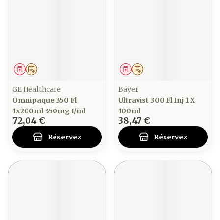
Médicament
Sur prescription
Médicament
Sur prescription
GE Healthcare
Bayer
Omnipaque 350 Fl
Ultravist 300 Fl Inj 1 X
1x200ml 350mg I/ml
100ml
72,04 €
38,47 €
Réservez
Réservez