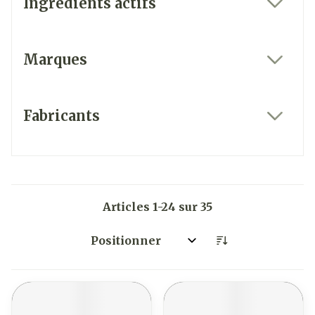
Ingrédients actifs
filter
Marques
filter
Fabricants
filter
Articles
1
-
24
sur
35
Trier par: