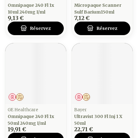
Omnipaque 240 Fl 1x
Micropaque Scanner
10ml 240mg I/ml
Sulf Barium150ml
9,13 €
7,12 €
Réservez
Réservez
Médicament
Sur prescription
Médicament
Sur prescription
GE Healthcare
Bayer
Omnipaque 240 Fl 1x
Ultravist 300 Fl Inj 1 X
50ml 240mg I/ml
50ml
19,91 €
22,71 €