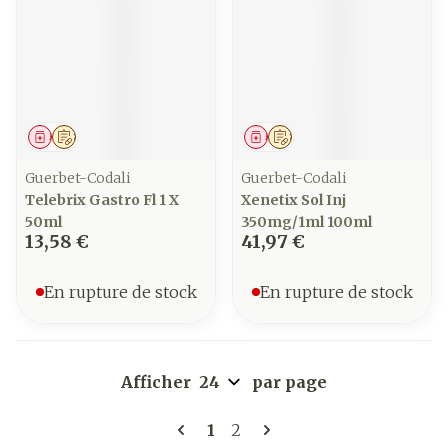
Médicament
Sur prescription
Médicament
Sur prescription
Guerbet-Codali
Guerbet-Codali
Telebrix Gastro Fl 1 X
Xenetix Sol Inj
50ml
350mg/1ml 100ml
13,58 €
41,97 €
En rupture de stock
En rupture de stock
Afficher
par page
Pages
Vous lisez actuellement la 
Page
1
2