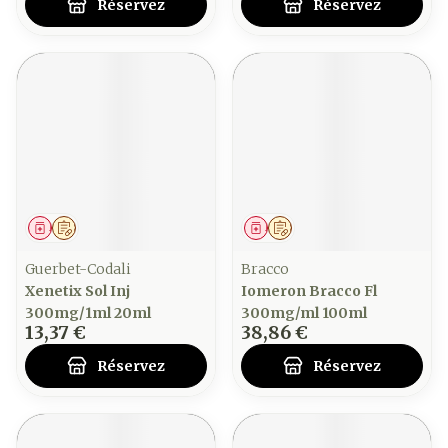
Réservez
Réservez
Médicament
Sur prescription
Médicament
Sur prescription
Guerbet-Codali
Bracco
Xenetix Sol Inj
Iomeron Bracco Fl
300mg/1ml 20ml
300mg/ml 100ml
13,37 €
38,86 €
Réservez
Réservez