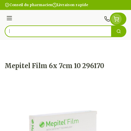
Aller au contenu
Conseil du pharmacien
Livraison rapide
Menu
Cherc
Rechercher
Mepitel Film 6x 7cm 10 296170