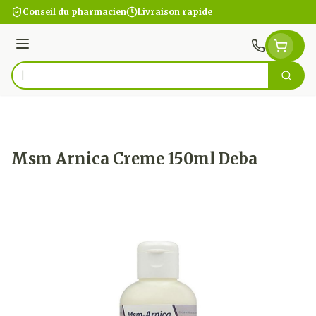
Aller au contenu
Conseil du pharmacien
Livraison rapide
Menu
Cherc
Rechercher
Msm Arnica Creme 150ml Deba