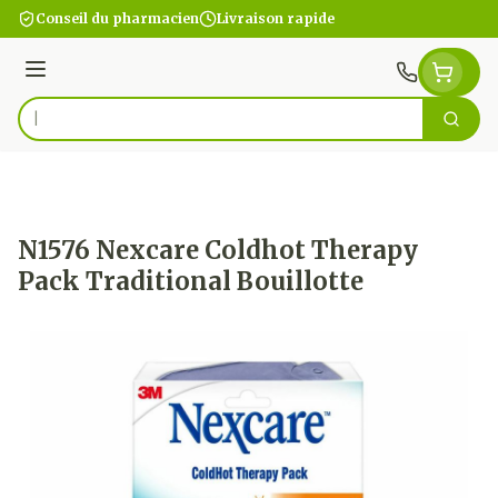
Aller au contenu
Conseil du pharmacien
Livraison rapide
Menu
Cherc
Rechercher
N1576 Nexcare Coldhot Therapy
Pack Traditional Bouillotte