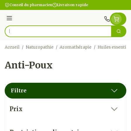
Aller au contenu
Conseil du pharmacien
Livraison rapide
Menu
Cherc
Rechercher
Accueil
/
Naturopathie
/
Aromathérapie
/
Huiles essentiel
Anti-Poux
Filtre
Passer à la liste des produits
Prix
filter