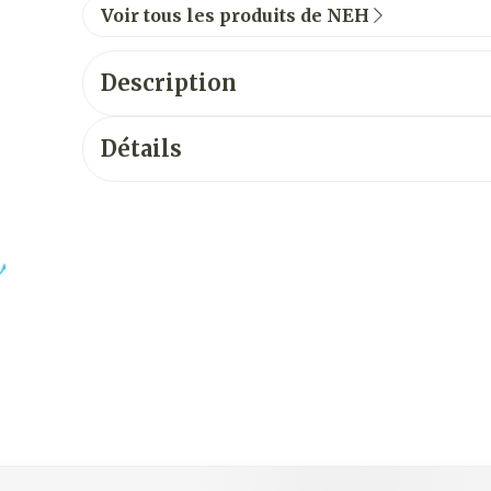
Voir tous les produits de NEH
Description
Détails
vigation en carrousel
usel à l'aide de la touche de tabulation. Vous pouvez sauter 