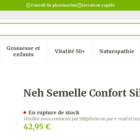
Conseil du pharmacien
Livraison rapide
Grossesse et
Vitalité 50+
Naturopathie
 la catégorie Beauté, soins et hygiène
 le sous-menu pour la catégorie Régime, alimentatio
Afficher le sous-menu pour la catégorie Gro
Afficher le sous-menu pour
Afficher
enfants
ne 39/42 1 Paire
Neh Semelle Confort Sil
En rupture de stock
Veuillez nous contacter par téléphone ou par e-mail et no
42,95 €