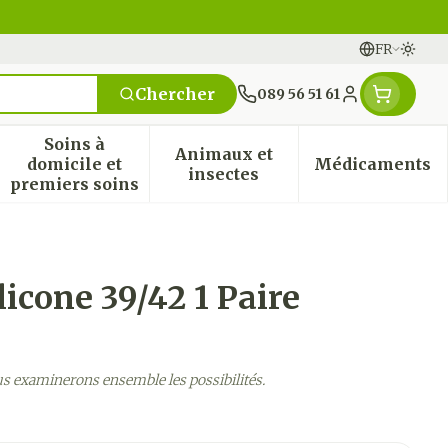
FR
Passe
Langues
Chercher
089 56 51 61
Menu client
Soins à
Animaux et
domicile et
Médicaments
n & vitamines
ssesse et enfants
 la catégorie Vitalité 50+
 le sous-menu pour la catégorie Naturopathie
Afficher le sous-menu pour la catégorie Soi
Afficher le sous-menu pou
Afficher
insectes
premiers soins
icone 39/42 1 Paire
us examinerons ensemble les possibilités.