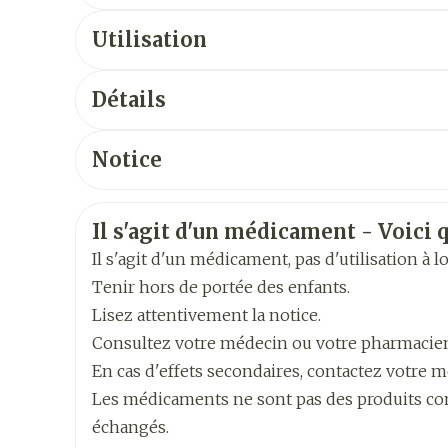
Utilisation
Posologie initiale: 1mg/24h
Détails
Augmentation en fonction de la réponse clin
CNK
2494417
Posologie maximale: 3mg/24h
Notice
Arrêt du traitement par paliers de 1mg/24h tou
Français
Français
Alleman
Fabricants
DHL PHARMA LOGISTICS 
Posologie initiale: 2mg/24h
Informations sur la sécurité
Augmentation par palliers de 2mg/24h chaque 
Il s'agit d'un médicament - Voici q
Néerlandais
Marques
Ucb
ou 8mg/24h)
Il s'agit d'un médicament, pas d'utilisation à 
Posologie maximale: 8mg/24h
Tenir hors de portée des enfants.
Largeur
68 mm
Arrêt du traitement par paliers de 2mg/24h tou
Lisez attentivement la notice.
Posologie initiale: 4mg/24h
Consultez votre médecin ou votre pharmacie
Longueur
83 mm
Augmentation par palliers de 2mg/24h chaque 
En cas d'effets secondaires, contactez votre m
8mg/24h)
Les médicaments ne sont pas des produits comm
Profondeur
27 mm
Posologie maximale: 16mg/24h
échangés.