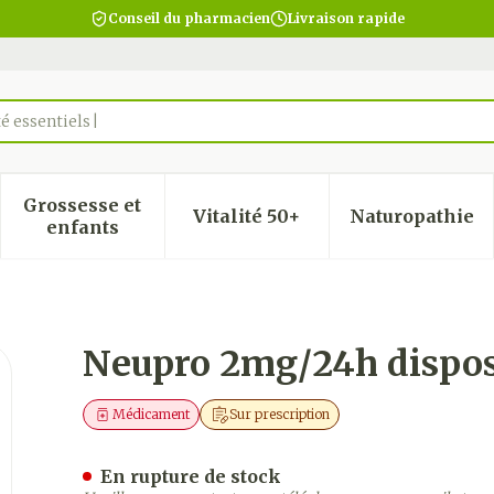
Conseil du pharmacien
Livraison rapide
é essentiels
Grossesse et
Vitalité 50+
Naturopathie
 la catégorie Beauté, soins et hygiène
 le sous-menu pour la catégorie Régime, alimentatio
Afficher le sous-menu pour la catégorie Gro
Afficher le sous-menu pour
Afficher
enfants
 transderm. (28)
Neupro 2mg/24h disposi
Médicament
Sur prescription
En rupture de stock