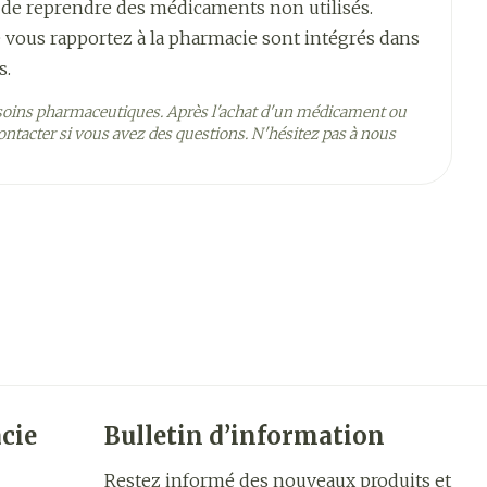
s les 2 jours
 de reprendre des médicaments non utilisés.
 vous rapportez à la pharmacie sont intégrés dans
nt à la même heure, sur une peau propre, sèche, non
s.
soins pharmaceutiques. Après l'achat d'un médicament ou
 pendant 24 heures et doit ensuite être remplacé par
ntacter si vous avez des questions. N'hésitez pas à nous
e d'application
e flanc, l'épaule ou le bras. Eviter de répéter
5°C - 25°C)
jours qui suivent
achet: retirer la moitié de la couche protectrice et
positif transdermique en appuyant fermement.
 moitié de la couche protectrice. Ne pas toucher la
ent le dispositif avec la paume de la main pendant
ue se décolle, appliquer un nouveau dispositif
s 24 heures
cie
Bulletin d’information
Restez informé des nouveaux produits et