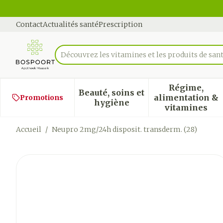
Aller au contenu
Diapositive 1 de 1
Contact
Actualités santé
Prescription
Découvrez les vitamines et les produits de sant
Rechercher
Régime,
Beauté, soins et
alimentation &
Promotions
Afficher le sous-menu pour
Afficher
hygiène
vitamines
Accueil
/
Neupro 2mg/24h disposit. transderm. (28)
Neupro 2mg/24h disposit.