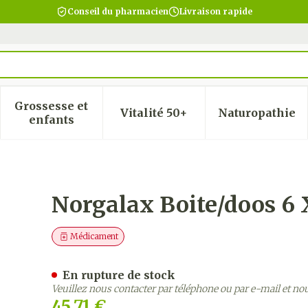
Conseil du pharmacien
Livraison rapide
Grossesse et
Vitalité 50+
Naturopathie
 la catégorie Beauté, soins et hygiène
 le sous-menu pour la catégorie Régime, alimentatio
Afficher le sous-menu pour la catégorie Gro
Afficher le sous-menu pour
Afficher
enfants
0 Gr
Norgalax Boite/doos 6 
Médicament
En rupture de stock
Veuillez nous contacter par téléphone ou par e-mail et no
45,71 €