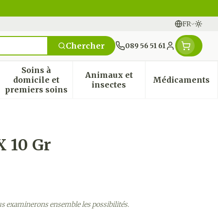
FR
Passe
Langues
Chercher
089 56 51 61
Menu client
Soins à
Animaux et
domicile et
Médicaments
n & vitamines
ssesse et enfants
 la catégorie Vitalité 50+
 le sous-menu pour la catégorie Naturopathie
Afficher le sous-menu pour la catégorie Soi
Afficher le sous-menu pou
Afficher
insectes
premiers soins
X 10 Gr
us examinerons ensemble les possibilités.