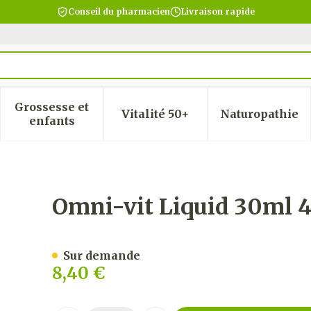
Conseil du pharmacien
Livraison rapide
Grossesse et
Vitalité 50+
Naturopathie
 la catégorie Beauté, soins et hygiène
 le sous-menu pour la catégorie Régime, alimentatio
Afficher le sous-menu pour la catégorie Gro
Afficher le sous-menu pour
Afficher
enfants
0200
Omni-vit Liquid 30ml 
Sur demande
8,40 €